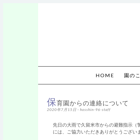
発
心保育
コンテンツへスキップ
HOME
園の
保
育園からの連絡について
2020年7月15日
-
hosshin-96-staff
先日の大雨で久留米市からの避難指示（
には、ご協力いただきありがとうござい