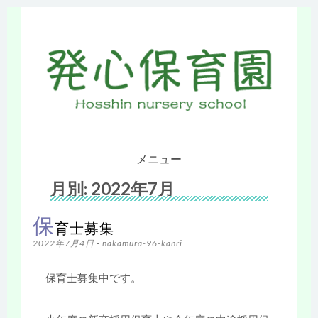
発
心保育所ホ
ームページ
メニュー
コンテンツへスキップ
月別:
2022年7月
保
育士募集
2022年7月4日
-
nakamura-96-kanri
保育士募集中です。